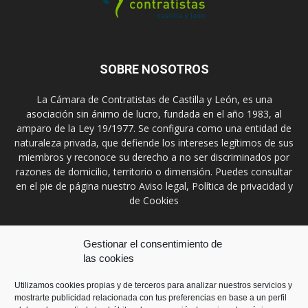
SOBRE NOSOTROS
La Cámara de Contratistas de Castilla y León, es una
asociación sin ánimo de lucro, fundada en el año 1983, al
amparo de la Ley 19/1977. Se configura como una entidad de
naturaleza privada, que defiende los intereses legítimos de sus
miembros y reconoce su derecho a no ser discriminados por
razones de domicilio, territorio o dimensión. Puedes consultar
en el pie de página nuestro Aviso legal, Política de privacidad y
de Cookies
Contáctanos:
prensa@ccontratistascyl.es
Gestionar el consentimiento de
las cookies
SÍGUENOS
Utilizamos cookies propias y de terceros para analizar nuestros servicios y
mostrarte publicidad relacionada con tus preferencias en base a un perfil