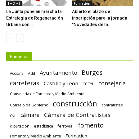
I + D + I
Formación
La Junta pone en marcha la
Abierto el plazo de
Estrategia de Regeneración
inscripción para la jornada
Urbana con...
"Novedades de la...
Etiquetas
Burgos
Ayuntamiento
Adif
Acciona
carreteras
consejería
Castilla y León
CCCYL
Consejería de Fomento y Medio Ambiente
construcción
Consejo de Gobierno
contratistas
Cámara de Contratistas
cámara
CyL
fomento
diputacion
ferrovial
estadística
Formacion
Fomento y Medio Ambiente