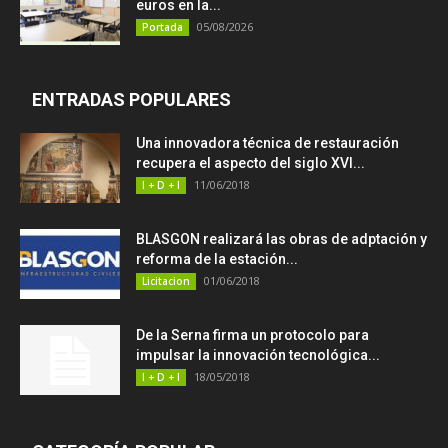
euros en la...
05/08/2026
Portada
ENTRADAS POPULARES
Una innovadora técnica de restauración
recupera el aspecto del siglo XVI...
11/06/2018
I + D + I
BLASGON realizará las obras de adptación y
reforma de la estación...
01/06/2018
Licitacion
De la Serna firma un protocolo para
impulsar la innovación tecnológica...
18/05/2018
I + D + I