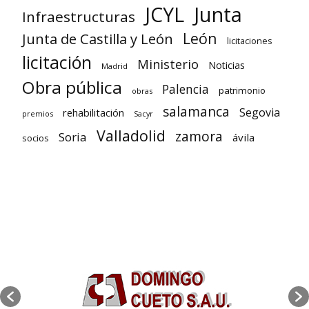
Junta
JCYL
Infraestructuras
León
Junta de Castilla y León
licitaciones
licitación
Ministerio
Noticias
Madrid
Obra pública
Palencia
patrimonio
obras
salamanca
Segovia
rehabilitación
premios
Sacyr
Valladolid
zamora
Soria
ávila
socios