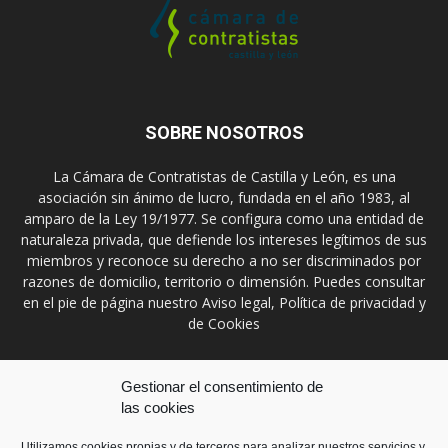
SOBRE NOSOTROS
La Cámara de Contratistas de Castilla y León, es una
asociación sin ánimo de lucro, fundada en el año 1983, al
amparo de la Ley 19/1977. Se configura como una entidad de
naturaleza privada, que defiende los intereses legítimos de sus
miembros y reconoce su derecho a no ser discriminados por
razones de domicilio, territorio o dimensión. Puedes consultar
en el pie de página nuestro Aviso legal, Política de privacidad y
de Cookies
Contáctanos:
prensa@ccontratistascyl.es
Gestionar el consentimiento de
las cookies
SÍGUENOS
Utilizamos cookies propias y de terceros para analizar nuestros servicios y