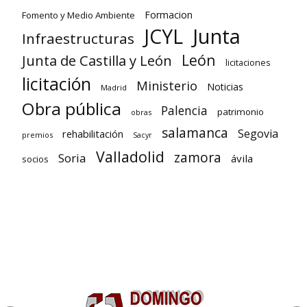
Formacion
Fomento y Medio Ambiente
Junta
JCYL
Infraestructuras
León
Junta de Castilla y León
licitaciones
licitación
Ministerio
Noticias
Madrid
Obra pública
Palencia
patrimonio
obras
salamanca
Segovia
rehabilitación
premios
Sacyr
Valladolid
zamora
Soria
ávila
socios