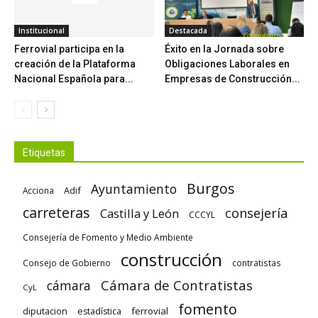
Institucional
Destacada
Ferrovial participa en la
Éxito en la Jornada sobre
creación de la Plataforma
Obligaciones Laborales en
Nacional Española para...
Empresas de Construcción...
Etiquetas
Burgos
Ayuntamiento
Adif
Acciona
carreteras
consejería
Castilla y León
CCCYL
Consejería de Fomento y Medio Ambiente
construcción
Consejo de Gobierno
contratistas
Cámara de Contratistas
cámara
CyL
fomento
diputacion
ferrovial
estadística