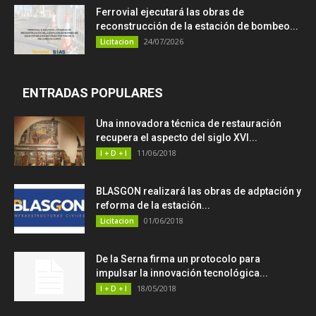
Ferrovial ejecutará las obras de
reconstrucción de la estación de bombeo...
24/07/2026
Licitacion
ENTRADAS POPULARES
Una innovadora técnica de restauración
recupera el aspecto del siglo XVI...
11/06/2018
I + D + I
BLASGON realizará las obras de adptación y
reforma de la estación...
01/06/2018
Licitacion
De la Serna firma un protocolo para
impulsar la innovación tecnológica...
18/05/2018
I + D + I