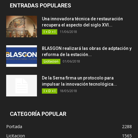
ENTRADAS POPULARES
Una innovadora técnica de restauración
recupera el aspecto del siglo XVI...
11/06/2018
I + D + I
BLASGON realizará las obras de adptación y
reforma de la estación...
01/06/2018
Licitacion
De la Serna firma un protocolo para
impulsar la innovación tecnológica...
18/05/2018
I + D + I
CATEGORÍA POPULAR
Portada
2288
Licitacion
1565