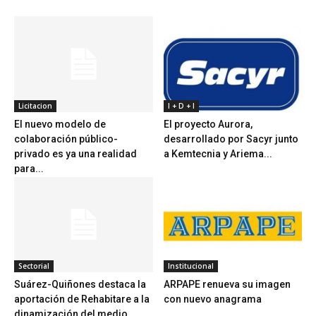
Licitacion
I + D + I
El nuevo modelo de
El proyecto Aurora,
colaboración público-
desarrollado por Sacyr junto
privado es ya una realidad
a Kemtecnia y Ariema...
para...
Sectorial
Institucional
Suárez-Quiñones destaca la
ARPAPE renueva su imagen
aportación de Rehabitare a la
con nuevo anagrama
dinamización del medio...