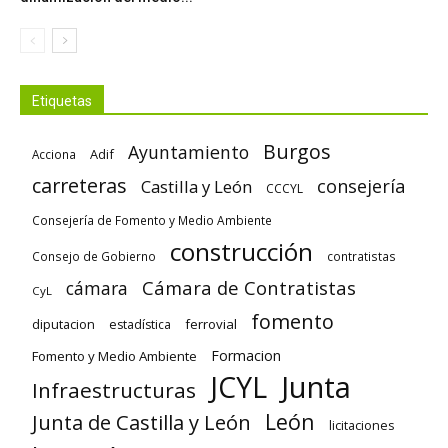
Etiquetas
Burgos
Ayuntamiento
Adif
Acciona
carreteras
consejería
Castilla y León
CCCYL
Consejería de Fomento y Medio Ambiente
construcción
Consejo de Gobierno
contratistas
Cámara de Contratistas
cámara
CyL
fomento
diputacion
ferrovial
estadística
Formacion
Fomento y Medio Ambiente
Junta
JCYL
Infraestructuras
León
Junta de Castilla y León
licitaciones