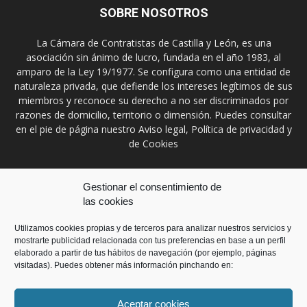
SOBRE NOSOTROS
La Cámara de Contratistas de Castilla y León, es una
asociación sin ánimo de lucro, fundada en el año 1983, al
amparo de la Ley 19/1977. Se configura como una entidad de
naturaleza privada, que defiende los intereses legítimos de sus
miembros y reconoce su derecho a no ser discriminados por
razones de domicilio, territorio o dimensión. Puedes consultar
en el pie de página nuestro Aviso legal, Política de privacidad y
de Cookies
Contáctanos:
prensa@ccontratistascyl.es
Gestionar el consentimiento de
las cookies
SÍGUENOS
Utilizamos cookies propias y de terceros para analizar nuestros servicios y
mostrarte publicidad relacionada con tus preferencias en base a un perfil
elaborado a partir de tus hábitos de navegación (por ejemplo, páginas
visitadas). Puedes obtener más información pinchando en:
Aceptar cookies