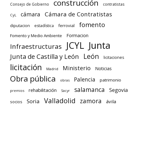
construcción
Consejo de Gobierno
contratistas
Cámara de Contratistas
cámara
CyL
fomento
diputacion
ferrovial
estadística
Formacion
Fomento y Medio Ambiente
Junta
JCYL
Infraestructuras
León
Junta de Castilla y León
licitaciones
licitación
Ministerio
Noticias
Madrid
Obra pública
Palencia
patrimonio
obras
salamanca
Segovia
rehabilitación
premios
Sacyr
Valladolid
zamora
Soria
ávila
socios