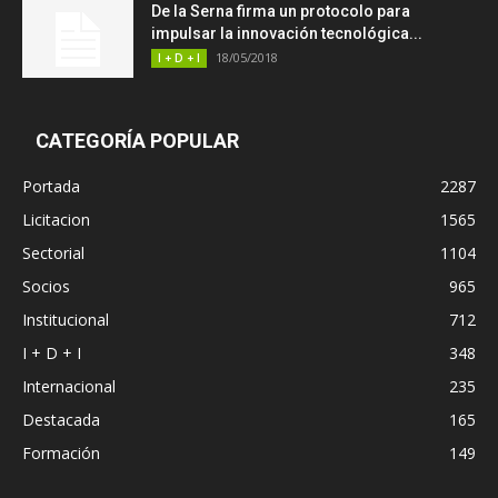
De la Serna firma un protocolo para
impulsar la innovación tecnológica...
18/05/2018
I + D + I
CATEGORÍA POPULAR
Portada
2287
Licitacion
1565
Sectorial
1104
Socios
965
Institucional
712
I + D + I
348
Internacional
235
Destacada
165
Formación
149