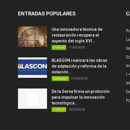
ENTRADAS POPULARES
C
Una innovadora técnica de
P
restauración recupera el
Li
aspecto del siglo XVI...
11/06/2018
I + D + I
Se
S
BLASGON realizará las obras
In
de adptación y reforma de la
estación...
I 
01/06/2018
Licitacion
In
D
De la Serna firma un protocolo
para impulsar la innovación
F
tecnológica...
18/05/2018
I + D + I