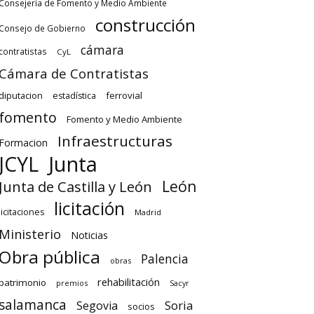
Consejería de Fomento y Medio Ambiente
construcción
Consejo de Gobierno
cámara
contratistas
CyL
Cámara de Contratistas
diputacion
ferrovial
estadística
fomento
Fomento y Medio Ambiente
Infraestructuras
Formacion
Junta
JCYL
León
Junta de Castilla y León
licitación
licitaciones
Madrid
Ministerio
Noticias
Obra pública
Palencia
obras
rehabilitación
patrimonio
premios
Sacyr
salamanca
Soria
Segovia
socios