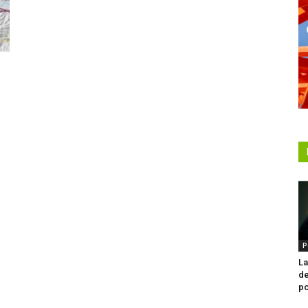
P
La
de
po