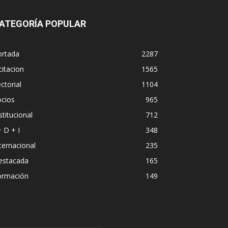
ATEGORÍA POPULAR
ortada
2287
citacion
1565
ctorial
1104
ocios
965
stitucional
712
+ D + I
348
ternacional
235
estacada
165
ormación
149