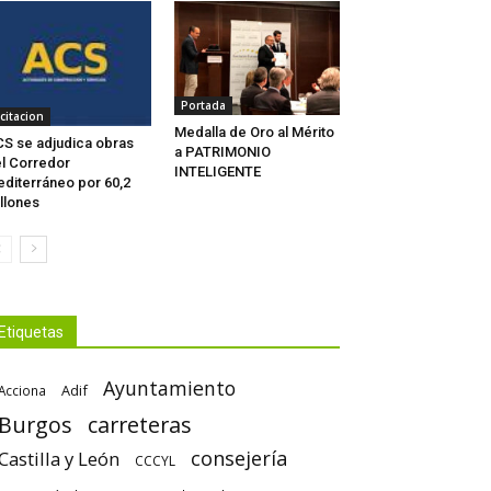
Portada
icitacion
Medalla de Oro al Mérito
S se adjudica obras
a PATRIMONIO
l Corredor
INTELIGENTE
diterráneo por 60,2
llones
Etiquetas
Ayuntamiento
Adif
Acciona
Burgos
carreteras
consejería
Castilla y León
CCCYL